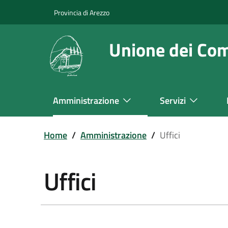
Salta
Provincia di Arezzo
al
contenuto
Unione dei Co
principale
Amministrazione
Servizi
Navigazione
Principale
Home
/
Amministrazione
/
Uffici
Uffici