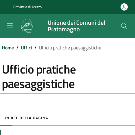
Salta
Provincia di Arezzo
al
contenuto
Unione dei Comuni del
principale
Pratomagno
Home
/
Uffici
/
Ufficio pratiche paesaggistiche
Ufficio pratiche
paesaggistiche
INDICE DELLA PAGINA