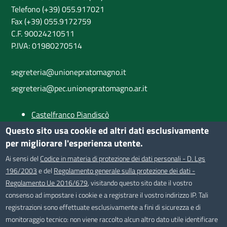
Telefono (+39) 055.917021
Fax (+39) 055.9172759
C.F. 90024210511
P.IVA: 01980270514
segreteria@unionepratomagno.it
segreteria@pec.unionepratomagno.ar.it
Castelfranco Piandiscò
Castiglion Fibocchi
Questo sito usa cookie ed altri dati esclusivamente
Loro Ciuffenna
per migliorare l'esperienza utente.
Provincia di Arezzo
Ai sensi del
Codice in materia di protezione dei dati personali - D. Lgs
196/2003
e del
Regolamento generale sulla protezione dei dati -
SEGUICI SU
Regolamento Ue 2016/679
, visitando questo sito date il vostro
consenso ad impostare i cookie e a registrare il vostro indirizzo IP. Tali
registrazioni sono effettuate esclusivamente a fini di sicurezza e di
monitoraggio tecnico: non viene raccolto alcun altro dato utile identificare
Useful links section