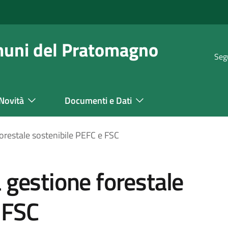
muni del Pratomagno
Seg
Novità
Documenti e Dati
forestale sostenibile PEFC e FSC
a gestione forestale
 FSC