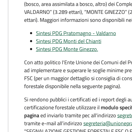
(bosco, area assimilata a bosco, altro) dei Com
VALDARNO” (3.289 ettari), “MONTE GINEZZO” (29
ettari). Maggiori informazioni sono disponibili nei
Sintesi PDG Pratomagno - Valdarno
Sintesi PDG Monti del Chianti
Sintesi PDG Monte Ginezzo.
Con atto politico l'Ente Unione dei Comuni del
ad implementare e superare le soglie minime pres
FSC (per un maggior dettaglio si consiglia di cons
forestale disponibile nella seguente pagina).
Si rendono pubblici i certificati ed i report degli 
certificazione forestale
utilizzare il
modulo specif
pagina
ed inviarlo tramite pec all'indirizzo
segret
tramite e-mail all’indirizzo
segreteria@unionepr
"SEGNALAZIONE GESTIONE FORESTALE FSC O P