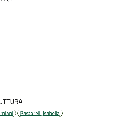
UTTURA
rniani
Pastorelli
Isabella