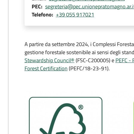
PEC
segreteria@pec.unionepratomagno.ar.i
Telefono
+39 055 917021
A partire da settembre 2024, i Complessi Forestali
gestione forestale sostenibile ai sensi degli stan
Stewardship Council®
(FSC-C200005) e
PEFC -
Forest Certification
(PEFC/18-23-91).