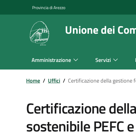
Salta
Provincia di Arezzo
al
contenuto
Unione dei Co
principale
Amministrazione
Servizi
Navigazione
Principale
Home
/
Uffici
/
Certificazione della gestione 
Certificazione dell
sostenibile PEFC e