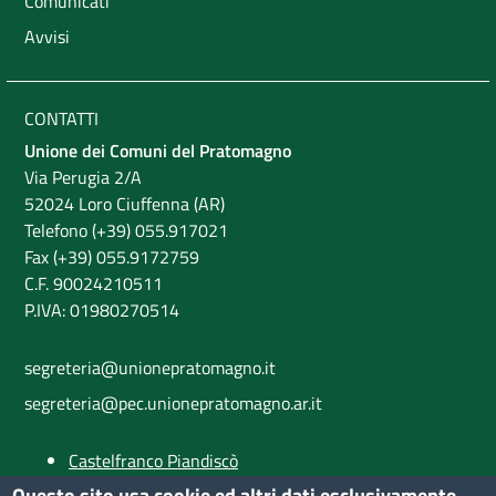
Comunicati
Avvisi
CONTATTI
Unione dei Comuni del Pratomagno
Via Perugia 2/A
52024 Loro Ciuffenna (AR)
Telefono (+39) 055.917021
Fax (+39) 055.9172759
C.F. 90024210511
P.IVA: 01980270514
segreteria@unionepratomagno.it
segreteria@pec.unionepratomagno.ar.it
Castelfranco Piandiscò
Castiglion Fibocchi
Questo sito usa cookie ed altri dati esclusivamente