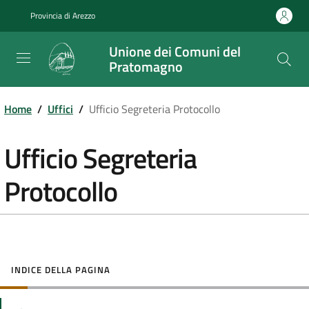
Salta
Provincia di Arezzo
al
contenuto
Unione dei Comuni del
principale
Pratomagno
Home
/
Uffici
/
Ufficio Segreteria Protocollo
Ufficio Segreteria
Protocollo
INDICE DELLA PAGINA