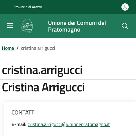
Salta
Provincia di Arezzo
al
contenuto
Unione dei Comuni del
principale
Pratomagno
Home
/
cristina.arrigucci
cristina.arrigucci
Cristina
Arrigucci
CONTATTI
E-mail:
cristina.arrigucci@unionepratomagno.it