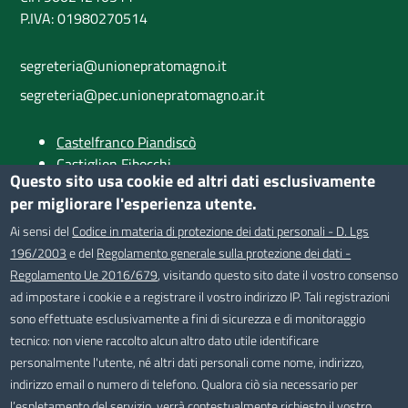
P.IVA: 01980270514
segreteria@unionepratomagno.it
segreteria@pec.unionepratomagno.ar.it
Castelfranco Piandiscò
Castiglion Fibocchi
Questo sito usa cookie ed altri dati esclusivamente
Loro Ciuffenna
per migliorare l'esperienza utente.
Provincia di Arezzo
Ai sensi del
Codice in materia di protezione dei dati personali - D. Lgs
SEGUICI SU
196/2003
e del
Regolamento generale sulla protezione dei dati -
Regolamento Ue 2016/679
, visitando questo sito date il vostro consenso
ad impostare i cookie e a registrare il vostro indirizzo IP. Tali registrazioni
sono effettuate esclusivamente a fini di sicurezza e di monitoraggio
Useful links section
tecnico: non viene raccolto alcun altro dato utile identificare
personalmente l'utente, né altri dati personali come nome, indirizzo,
Privacy policy
Small
indirizzo email o numero di telefono. Qualora ciò sia necessario per
Dichiarazione di accessibilità
l’espletamento del servizio, verrà contestualmente richiesto il vostro