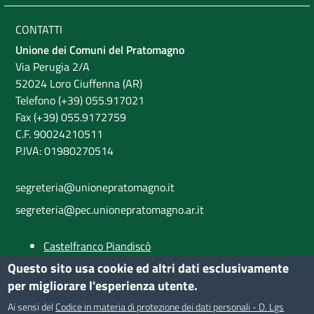
CONTATTI
Unione dei Comuni del Pratomagno
Via Perugia 2/A
52024 Loro Ciuffenna (AR)
Telefono (+39) 055.917021
Fax (+39) 055.9172759
C.F. 90024210511
P.IVA: 01980270514
segreteria@unionepratomagno.it
segreteria@pec.unionepratomagno.ar.it
Castelfranco Piandiscò
Castiglion Fibocchi
Questo sito usa cookie ed altri dati esclusivamente
Loro Ciuffenna
per migliorare l'esperienza utente.
Provincia di Arezzo
Ai sensi del
Codice in materia di protezione dei dati personali - D. Lgs