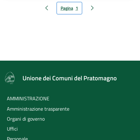
Pagina
1
Pagina precedente
Pagina successiva
Pagina
attuale
Unione dei Comuni del Pratomagno
AMMINISTRAZIONE
Amministrazione trasparente
Organi di governo
Uffici
Personale