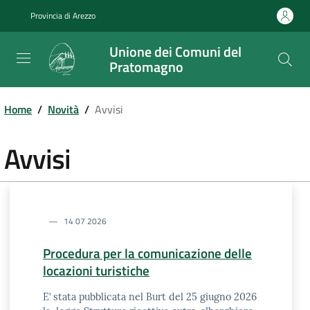
Salta
Provincia di Arezzo
al
contenuto
Unione dei Comuni del
principale
Pratomagno
Home
/
Novità
/
Avvisi
Avvisi
14 07 2026
Procedura per la comunicazione delle
locazioni turistiche
E’ stata pubblicata nel Burt del 25 giugno 2026