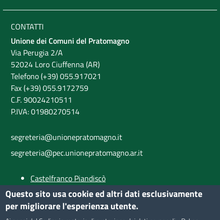
CONTATTI
Unione dei Comuni del Pratomagno
Via Perugia 2/A
52024 Loro Ciuffenna (AR)
Telefono (+39) 055.917021
Fax (+39) 055.9172759
C.F. 90024210511
P.IVA: 01980270514
segreteria@unionepratomagno.it
segreteria@pec.unionepratomagno.ar.it
Castelfranco Piandiscò
Castiglion Fibocchi
Questo sito usa cookie ed altri dati esclusivamente
Loro Ciuffenna
per migliorare l'esperienza utente.
Provincia di Arezzo