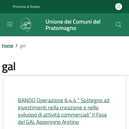
Salta
Provincia di Arezzo
al
contenuto
Unione dei Comuni del
principale
Pratomagno
Home
/
gal
gal
BANDO Operazione 6.4.4 " Sostegno ad
investimenti nella creazione e nello
sviluppo di attività commerciali" II Fase
del GAL Appennino Aretino