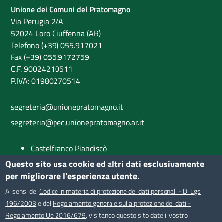
Unione dei Comuni del Pratomagno
Via Perugia 2/A
52024 Loro Ciuffenna (AR)
Telefono (+39) 055.917021
Fax (+39) 055.9172759
C.F. 90024210511
P.IVA: 01980270514
segreteria@unionepratomagno.it
segreteria@pec.unionepratomagno.ar.it
Castelfranco Piandiscò
Castiglion Fibocchi
Questo sito usa cookie ed altri dati esclusivamente
Loro Ciuffenna
per migliorare l'esperienza utente.
Provincia di Arezzo
Ai sensi del
Codice in materia di protezione dei dati personali - D. Lgs
196/2003
e del
Regolamento generale sulla protezione dei dati -
SEGUICI SU
Regolamento Ue 2016/679
, visitando questo sito date il vostro