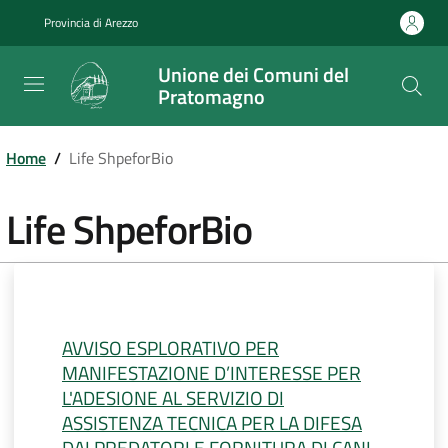
Salta
Provincia di Arezzo
al
contenuto
Unione dei Comuni del
principale
Pratomagno
Home
/
Life ShpeforBio
Life ShpeforBio
AVVISO ESPLORATIVO PER
MANIFESTAZIONE D’INTERESSE PER
L'ADESIONE AL SERVIZIO DI
ASSISTENZA TECNICA PER LA DIFESA
DAI PREDATORI E FORNITURA DI CANI