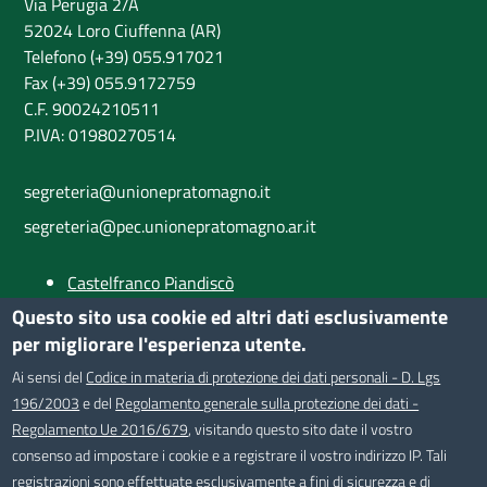
Via Perugia 2/A
52024 Loro Ciuffenna (AR)
Telefono (+39) 055.917021
Fax (+39) 055.9172759
C.F. 90024210511
P.IVA: 01980270514
segreteria@unionepratomagno.it
segreteria@pec.unionepratomagno.ar.it
Castelfranco Piandiscò
Castiglion Fibocchi
Questo sito usa cookie ed altri dati esclusivamente
Loro Ciuffenna
per migliorare l'esperienza utente.
Provincia di Arezzo
Ai sensi del
Codice in materia di protezione dei dati personali - D. Lgs
196/2003
e del
Regolamento generale sulla protezione dei dati -
SEGUICI SU
Regolamento Ue 2016/679
, visitando questo sito date il vostro
consenso ad impostare i cookie e a registrare il vostro indirizzo IP. Tali
registrazioni sono effettuate esclusivamente a fini di sicurezza e di