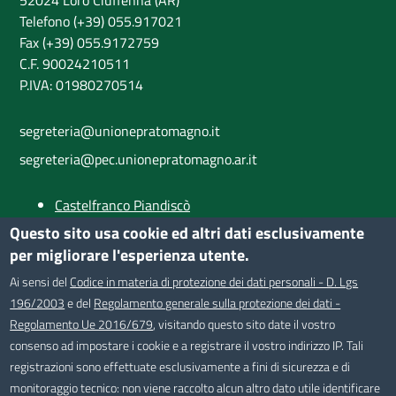
52024 Loro Ciuffenna (AR)
Telefono (+39) 055.917021
Fax (+39) 055.9172759
C.F. 90024210511
P.IVA: 01980270514
segreteria@unionepratomagno.it
segreteria@pec.unionepratomagno.ar.it
Castelfranco Piandiscò
Castiglion Fibocchi
Questo sito usa cookie ed altri dati esclusivamente
Loro Ciuffenna
per migliorare l'esperienza utente.
Provincia di Arezzo
Ai sensi del
Codice in materia di protezione dei dati personali - D. Lgs
196/2003
e del
Regolamento generale sulla protezione dei dati -
SEGUICI SU
Regolamento Ue 2016/679
, visitando questo sito date il vostro
consenso ad impostare i cookie e a registrare il vostro indirizzo IP. Tali
registrazioni sono effettuate esclusivamente a fini di sicurezza e di
monitoraggio tecnico: non viene raccolto alcun altro dato utile identificare