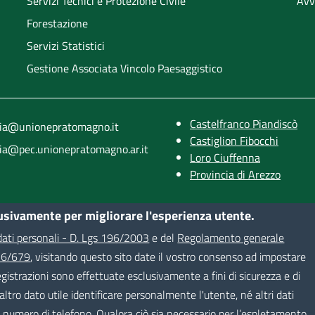
Servizi Tecnici e Protezione Civile
Avv
Forestazione
Servizi Statistici
Gestione Associata Vincolo Paesaggistico
Castelfranco Piandiscò
ria@unionepratomagno.it
Castiglion Fibocchi
ria@pec.unionepratomagno.ar.it
Loro Ciuffenna
Provincia di Arezzo
lusivamente per migliorare l'esperienza utente.
 dati personali - D. Lgs 196/2003
e del
Regolamento generale
016/679
, visitando questo sito date il vostro consenso ad impostare
i registrazioni sono effettuate esclusivamente a fini di sicurezza e di
ltro dato utile identificare personalmente l'utente, né altri dati
o numero di telefono. Qualora ciò sia necessario per l’espletamento