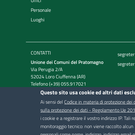
Uffici
Personale
Luoghi
CONTATTI
segrete
Unione dei Comuni del Pratomagno
segrete
Via Perugia 2/A
52024 Loro Ciuffenna (AR)
Telefono (+39) 055.917021
Fax (+39) 055.9172759
Questo sito usa cookie ed altri dati esc
C.F. 90024210511
Ai sensi del
Codice in materia di protezione dei
P.IVA: 01980270514
sulla protezione dei dati - Regolamento Ue 2
i cookie e a registrare il vostro indirizzo IP. Tal
Useful links section
monitoraggio tecnico: non viene raccolto alcun a
personali come nome, indirizzo, indirizzo email 