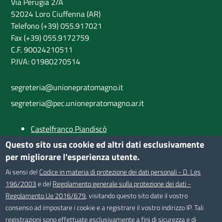
Via Perugia 2/A
52024 Loro Ciuffenna (AR)
Telefono (+39) 055.917021
Fax (+39) 055.9172759
C.F. 90024210511
P.IVA: 01980270514
segreteria@unionepratomagno.it
segreteria@pec.unionepratomagno.ar.it
Castelfranco Piandiscò
Castiglion Fibocchi
Questo sito usa cookie ed altri dati esclusivamente
Loro Ciuffenna
per migliorare l'esperienza utente.
Provincia di Arezzo
Ai sensi del
Codice in materia di protezione dei dati personali - D. Lgs
196/2003
e del
Regolamento generale sulla protezione dei dati -
SEGUICI SU
Regolamento Ue 2016/679
, visitando questo sito date il vostro
consenso ad impostare i cookie e a registrare il vostro indirizzo IP. Tali
registrazioni sono effettuate esclusivamente a fini di sicurezza e di