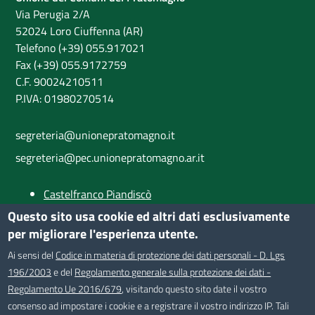
Via Perugia 2/A
52024 Loro Ciuffenna (AR)
Telefono (+39) 055.917021
Fax (+39) 055.9172759
C.F. 90024210511
P.IVA: 01980270514
segreteria@unionepratomagno.it
segreteria@pec.unionepratomagno.ar.it
Castelfranco Piandiscò
Castiglion Fibocchi
Questo sito usa cookie ed altri dati esclusivamente
Loro Ciuffenna
per migliorare l'esperienza utente.
Provincia di Arezzo
Ai sensi del
Codice in materia di protezione dei dati personali - D. Lgs
196/2003
e del
Regolamento generale sulla protezione dei dati -
SEGUICI SU
Regolamento Ue 2016/679
, visitando questo sito date il vostro
consenso ad impostare i cookie e a registrare il vostro indirizzo IP. Tali