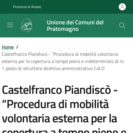
Salta
Provincia di Arezzo
al
contenuto
Unione dei Comuni del
principale
Pratomagno
Home
/
Castelfranco Piandiscò - “Procedura di mobilità volontaria
esterna per la copertura a tempo pieno e indeterminato di nr.
1 posto di istruttore direttivo amministrativo Cat.D
Castelfranco Piandiscò -
“Procedura di mobilità
volontaria esterna per la
copertura a tempo pieno e