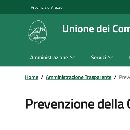
Salta
Provincia di Arezzo
al
contenuto
Unione dei Co
principale
Amministrazione
Servizi
Navigazione
Principale
Home
/
Amministrazione Trasparente
/
Prev
Prevenzione della 